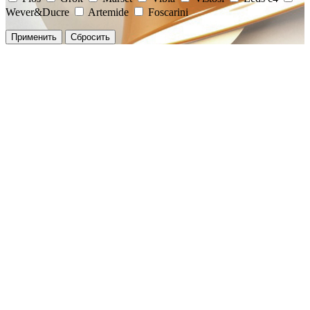
Wever&Ducre
Artemide
Foscarini