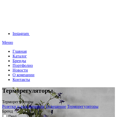
Instagram
Меню
Главная
Каталог
Бренды
Портфолио
Новости
О компании
Контакты
Терморегуляторы
Терморегуляторы
Розетки и выключатели
Освещение
Терморегуляторы
Бренд
Devi