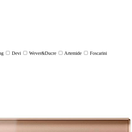
ng
Devi
Wever&Ducre
Artemide
Foscarini