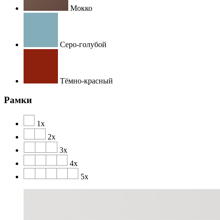
Мокко
Серо-голубой
Тёмно-красный
Рамки
1х
2х
3х
4х
5х