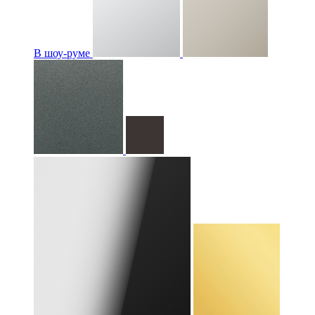
В шоу-руме