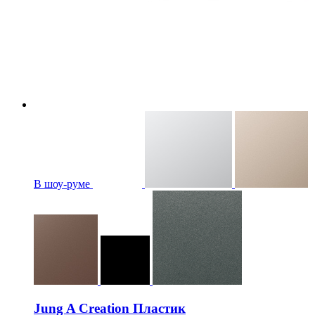
В шоу-руме
Jung A Creation Пластик