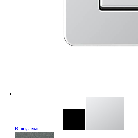
В шоу-руме