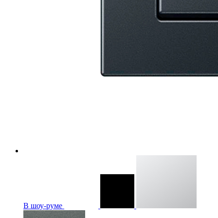
В шоу-руме