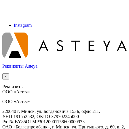
Instagram
Реквизиты Asteya
×
Реквизиты
ООО
«Астея»
ООО «Астея»
220040 г. Минск, ул. Богдановича 153Б, офис 211.
УНП
191552532, ОКПО 379702245000
Р/с № BY85OLMP30120001158600000933
ОАО
«Белгазпромбанк», г. Минск, ул. Притыцкого, д. 60, к. 2,