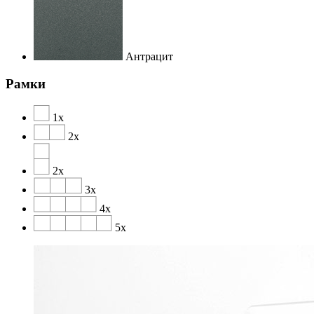
Антрацит
Рамки
1х
2х
2х
3х
4х
5х